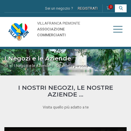
0
Sei un negozio ?
REGISTRATI
I
VILLAFRANCA PIEMONTE
ASSOCIAZIONE
COMMERCIANTI
I Negozi e le Aziende
I Negozi e le Aziende
Cura della persona
I NOSTRI NEGOZI, LE NOSTRE
AZIENDE ...
Visita quello più adatto a te