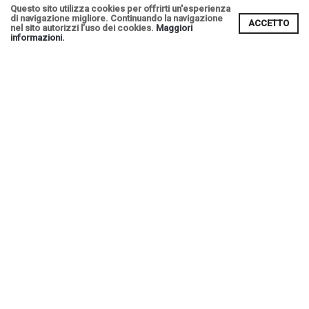
Questo sito utilizza cookies per offrirti un'esperienza
di navigazione migliore. Continuando la navigazione
ACCETTO
nel sito autorizzi l’uso dei cookies.
Maggiori
informazioni.
ARTICOLI IN
Scopri i nostri negozi e aziende
VETRINA
Dai un'occhiata alle ultime offerte
€ 22,00 / Kg
Torte personalizzate