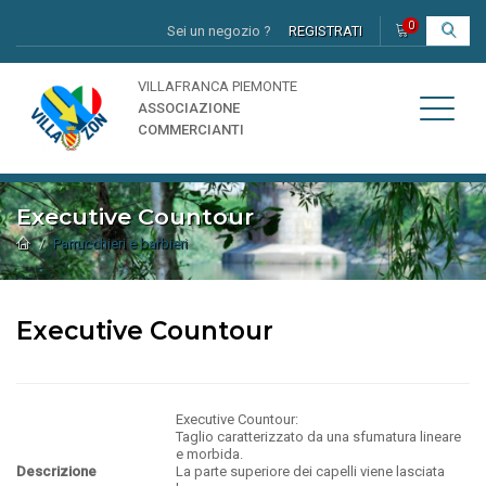
0
Sei un negozio ?
REGISTRATI
I
VILLAFRANCA PIEMONTE
ASSOCIAZIONE
COMMERCIANTI
Executive Countour
Parrucchieri e barbieri
Executive Countour
Executive Countour:
Taglio caratterizzato da una sfumatura lineare
e morbida.
Descrizione
La parte superiore dei capelli viene lasciata