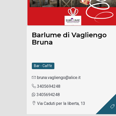
Barlume di Vagliengo
Bruna
Bar - Caffè
bruna.vagliengo@alice.it
3405694248
3405694248
Via Caduti per la liberta, 13