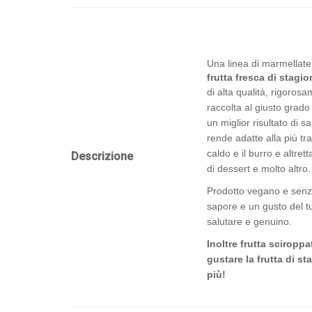
Una linea di marmellate
frutta fresca di stagio
di alta qualità, rigorosa
raccolta al giusto grad
un miglior risultato di s
rende adatte alla più tr
caldo e il burro e altret
Descrizione
di dessert e molto altro.
Prodotto vegano e senz
sapore e un gusto del t
salutare e genuino.
Inoltre frutta scirop
gustare la frutta di 
più!