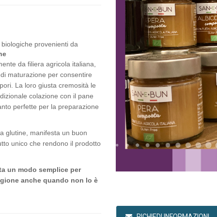
 biologiche provenienti da
ne
mente da filiera agricola italiana,
o di maturazione per consentire
apori. La loro giusta cremosità le
adizionale colazione con il pane
tanto perfette per la preparazione
a glutine, manifesta un buon
utto unico che rendono il prodotto
pata un modo semplice per
stagione anche quando non lo è
RICHIEDI INFORMAZIONI