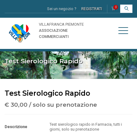
0
Sei un negozio ?
REGISTRATI
I
VILLAFRANCA PIEMONTE
ASSOCIAZIONE
COMMERCIANTI
Test Sierologico Rapido
Farmacie
Test Sierologico Rapido
€ 30,00 / solo su prenotazione
Test sierologico rapido in Farmacia, tutti i
Descrizione
giorni, solo su prenotazione