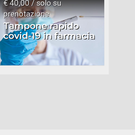
€ 40,00 / solo su
prenotazione
Tampone rapido
covid-19 in farmacia