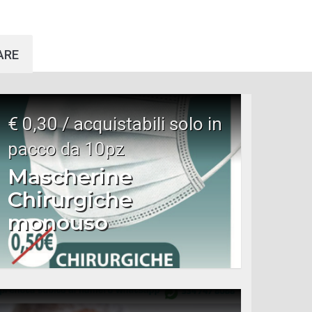
ARE
€ 0,30 / acquistabili solo in
pacco da 10pz
Mascherine
Chirurgiche
monouso