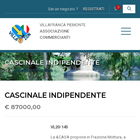
0
Sei un negozio ?
REGISTRATI
I
VILLAFRANCA PIEMONTE
ASSOCIAZIONE
COMMERCIANTI
CASCINALE INDIPENDENTE
Agenzia Immobiliare
CASCINALE INDIPENDENTE
€ 87000,00
VL20-145
La &CASA propone in Frazione Mottura, a