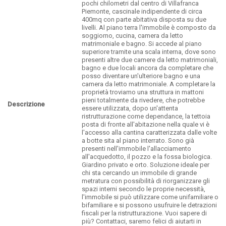
pochi chilometri dal centro di Villafranca
Piemonte, cascinale indipendente di circa
400mq con parte abitativa disposta su due
livelli. Al piano terra l'immobile è composto da
soggiorno, cucina, camera da letto
matrimoniale e bagno. Si accede al piano
superiore tramite una scala interna, dove sono
presenti altre due camere da letto matrimoniali,
bagno e due locali ancora da completare che
posso diventare un'ulteriore bagno e una
camera da letto matrimoniale. A completare la
proprietà troviamo una struttura in mattoni
pieni totalmente da rivedere, che potrebbe
Descrizione
essere utilizzata, dopo un'attenta
ristrutturazione come dependance, la tettoia
posta di fronte all'abitazione nella quale vi è
l'accesso alla cantina caratterizzata dalle volte
a botte sita al piano interrato. Sono già
presenti nell'immobile l'allacciamento
all'acquedotto, il pozzo e la fossa biologica.
Giardino privato e orto. Soluzione ideale per
chi sta cercando un immobile di grande
metratura con possibilità di riorganizzare gli
spazi interni secondo le proprie necessità,
l'immobile si può utilizzare come unifamiliare o
bifamiliare e si possono usufruire le detrazioni
fiscali per la ristrutturazione. Vuoi sapere di
più? Contattaci, saremo felici di aiutarti in