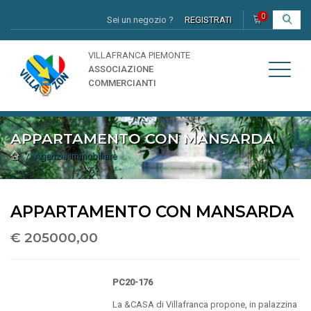
0
Sei un negozio ?
REGISTRATI
I
VILLAFRANCA PIEMONTE
ASSOCIAZIONE
COMMERCIANTI
APPARTAMENTO CON MANSARDA
Agenzia Immobiliare
APPARTAMENTO CON MANSARDA
€ 205000,00
PC20-176
La &CASA di Villafranca propone, in palazzina