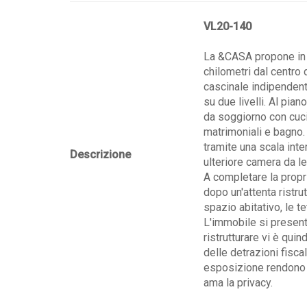
VL20-140
La &CASA propone in 
chilometri dal centro 
cascinale indipendent
su due livelli. Al pia
da soggiorno con cuci
matrimoniali e bagno.
tramite una scala inte
Descrizione
ulteriore camera da l
A completare la proprie
dopo un'attenta ristru
spazio abitativo, le tet
L'immobile si presen
ristrutturare vi è quind
delle detrazioni fiscali
esposizione rendono l
ama la privacy.