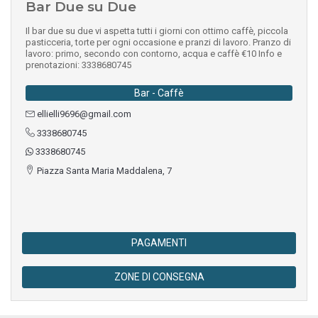
Bar Due su Due
Il bar due su due vi aspetta tutti i giorni con ottimo caffè, piccola
pasticceria, torte per ogni occasione e pranzi di lavoro. Pranzo di
lavoro: primo, secondo con contorno, acqua e caffè €10 Info e
prenotazioni: 3338680745
Bar - Caffè
ellielli9696@gmail.com
3338680745
3338680745
Piazza Santa Maria Maddalena, 7
PAGAMENTI
ZONE DI CONSEGNA