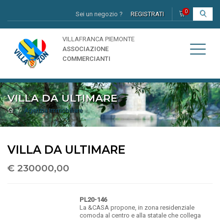
0
Sei un negozio ?
REGISTRATI
I
VILLAFRANCA PIEMONTE
ASSOCIAZIONE
COMMERCIANTI
VILLA DA ULTIMARE
Agenzia Immobiliare
VILLA DA ULTIMARE
€ 230000,00
PL20-146
La &CASA propone, in zona residenziale
comoda al centro e alla statale che collega