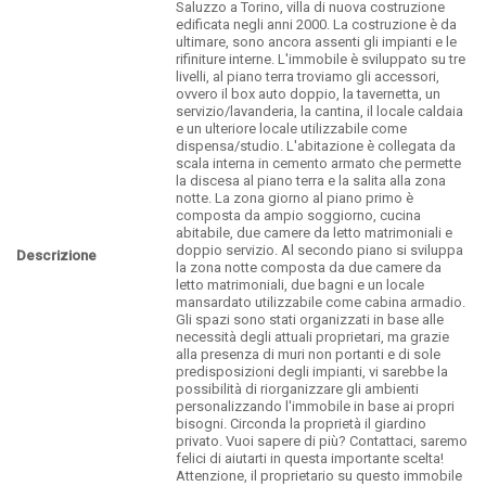
Saluzzo a Torino, villa di nuova costruzione
edificata negli anni 2000. La costruzione è da
ultimare, sono ancora assenti gli impianti e le
rifiniture interne. L'immobile è sviluppato su tre
livelli, al piano terra troviamo gli accessori,
ovvero il box auto doppio, la tavernetta, un
servizio/lavanderia, la cantina, il locale caldaia
e un ulteriore locale utilizzabile come
dispensa/studio. L'abitazione è collegata da
scala interna in cemento armato che permette
la discesa al piano terra e la salita alla zona
notte. La zona giorno al piano primo è
composta da ampio soggiorno, cucina
abitabile, due camere da letto matrimoniali e
doppio servizio. Al secondo piano si sviluppa
Descrizione
la zona notte composta da due camere da
letto matrimoniali, due bagni e un locale
mansardato utilizzabile come cabina armadio.
Gli spazi sono stati organizzati in base alle
necessità degli attuali proprietari, ma grazie
alla presenza di muri non portanti e di sole
predisposizioni degli impianti, vi sarebbe la
possibilità di riorganizzare gli ambienti
personalizzando l'immobile in base ai propri
bisogni. Circonda la proprietà il giardino
privato. Vuoi sapere di più? Contattaci, saremo
felici di aiutarti in questa importante scelta!
Attenzione, il proprietario su questo immobile